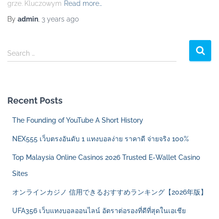
grze. Kluczowym
Read more…
By
admin
,
3 years
ago
Search …
Recent Posts
The Founding of YouTube A Short History
NEX555 เว็บตรงอันดับ 1 แทงบอลง่าย ราคาดี จ่ายจริง 100%
Top Malaysia Online Casinos 2026 Trusted E-Wallet Casino
Sites
オンラインカジノ 信用できるおすすめランキング【2026年版】
UFA356 เว็บแทงบอลออนไลน์ อัตราต่อรองที่ดีที่สุดในเอเชีย