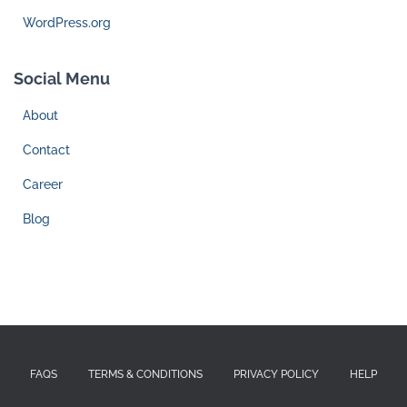
WordPress.org
Social Menu
About
Contact
Career
Blog
FAQS
TERMS & CONDITIONS
PRIVACY POLICY
HELP